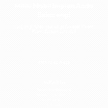
Miliki Mobil Impian Anda
Sekarang!
Kunjungi Atau Hubungi Dealer Resmi
Kami Di Kota Anda!
0813-1054-7548
JAKARTA
Perumahan Boulevard
Taman Surya 3 Blok h2,
No.27, Jakarta –
Indonesia