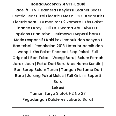
Honda Accord 2.4 VTI-L 2018
Facelift I TV + Kamera I KeylessI Leather Seat I
Electric Seat ITirai Electric I Mesin ECO Dream Irit I
Electric seat I Tv monitor I 2 kamera I Khs Paket
Finance I Krey I Full Ori I Warna Abu-Abu I Full
options I Ban tebal I Istimewa I Seperti baru I
Metic responsif I Kaki kaki empuk dan senyap I
Ban tebal I Pemakaian 2018 I Interior bersih dan
wangi I Khs Paket Finance I Siap Pakai I Full
Original I Ban Tebal I Wangi Baru | Belum Pernah
Jarak Jauh | Pakai Dari Baru Atas Nama Sendiri |
Ban Serep Belum Turun | Tangan Pertama Dari
Baru | Jarang Pakai Mulus | Full Orisinil Seperti
Baru
Lokasi
Taman Surya 3 blok H2 No 27
Pegadungan Kalideres Jakarta Barat