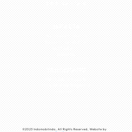
0813-1054-7548
JAKARTA
Perumahan Boulevard
Taman Surya 3 Blok h2,
No.27, Jakarta –
Indonesia
TANGERANG
Husein Sastra Negara,
No.8 Jurumudi Tangerang
– Indonesia
©
2023
Indomobilindo, All Rights Reserved, Website by