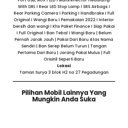
Port USB, AUX I LED I Multireflector Headlamp
With DRL I Rear LED Stop Lamp I SRS Airbags I
Rear Parking Camera I Parking I Handbrake I Full
Original I Wangi Baru I Pemakaian 2022 I Interior
bersih dan wangi I Khs Paket Finance I Siap Pakai
I Full Original I Ban Tebal I Wangi Baru | Belum
Pernah Jarak Jauh | Pakai Dari Baru Atas Nama
Sendiri | Ban Serep Belum Turun | Tangan
Pertama Dari Baru | Jarang Pakai Mulus | Full
Orisinil Seperti Baru
Lokasi
Taman Surya 3 blok H2 no 27 Pegadungan
Pilihan Mobil Lainnya Yang
Mungkin Anda Suka
Related products