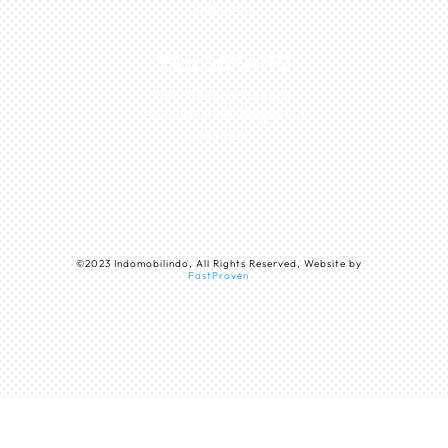
Indonesia
TANGERANG
Husein Sastra Negara,
No.8 Jurumudi Tangerang
– Indonesia
©
2023
Indomobilindo, All Rights Reserved, Website by
FastProven