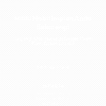
Miliki Mobil Impian Anda
Sekarang!
Kunjungi Atau Hubungi Dealer Resmi
Kami Di Kota Anda!
0813-1054-7548
JAKARTA
Perumahan Boulevard
Taman Surya 3 Blok h2,
No.27, Jakarta –