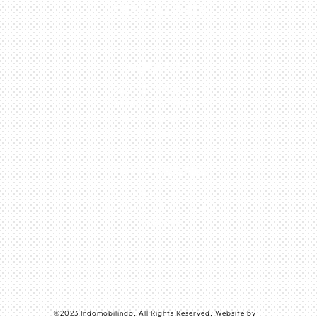
0813-1054-7548
JAKARTA
Perumahan Boulevard
Taman Surya 3 Blok h2,
No.27, Jakarta –
Indonesia
TANGERANG
Husein Sastra Negara,
No.8 Jurumudi Tangerang
– Indonesia
©
2023
Indomobilindo, All Rights Reserved, Website by