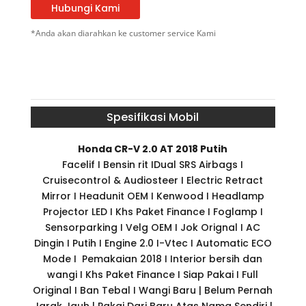
Hubungi Kami
*Anda akan diarahkan ke customer service Kami
Spesifikasi Mobil
Honda CR-V 2.0 AT 2018 Putih
Facelif I Bensin rit IDual SRS Airbags I
Cruisecontrol & Audiosteer I Electric Retract
Mirror I Headunit OEM I Kenwood I Headlamp
Projector LED I Khs Paket Finance I Foglamp I
Sensorparking I Velg OEM I Jok Orignal I AC
Dingin I Putih I Engine 2.0 I-Vtec I Automatic ECO
Mode I Pemakaian 2018 I Interior bersih dan
wangi I Khs Paket Finance I Siap Pakai I Full
Original I Ban Tebal I Wangi Baru | Belum Pernah