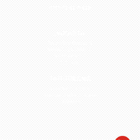
0813-1054-7548
JAKARTA
Perumahan Boulevard
Taman Surya 3 Blok h2,
No.27, Jakarta –
Indonesia
TANGERANG
Husein Sastra Negara,
No.8 Jurumudi Tangerang
– Indonesia