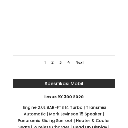
1
2
3
4
Next
Spesifikasi Mobil
Lexus RX 300 2020
Engine 2.0L 8AR-FTS I4 Turbo | Transmisi
Automatic | Mark Levinson 15 Speaker |
Panoramic Sliding Sunroof | Heater & Cooler
Seats | Wireless Charger | Head Up Display |