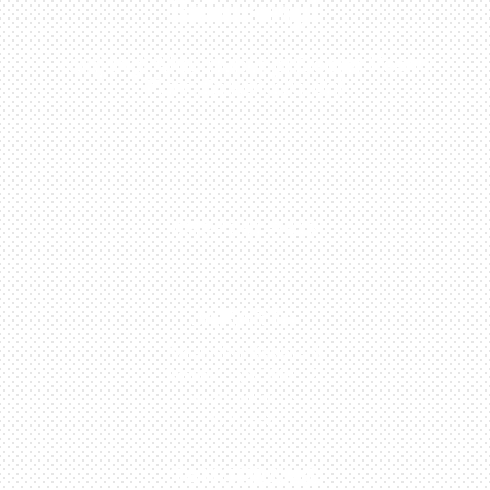
Sekarang!
Kunjungi Atau Hubungi Dealer Resmi
Kami Di Kota Anda!
0813-1054-7548
JAKARTA
Perumahan Boulevard
Taman Surya 3 Blok h2,
No.27, Jakarta –
Indonesia
TANGERANG