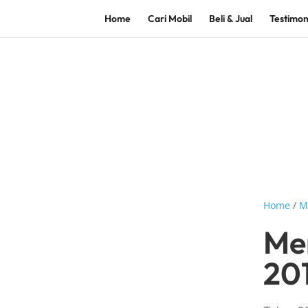
Home
Cari Mobil
Beli & Jual
Testimon
Home
/
M
Me
20