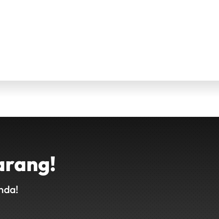
arang!
nda!