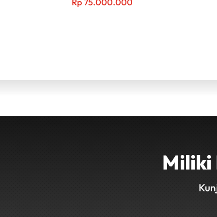
Rp
75.000.000
Milik
Kun