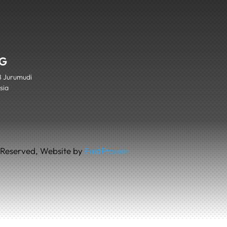
G
8 Jurumudi
sia
s Reserved, Website by
FastProven