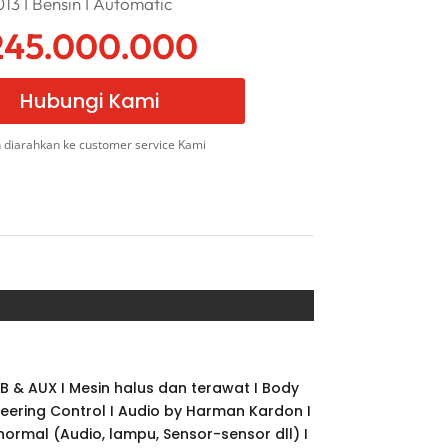
13 I Bensin I Automatic
45.000.000
Hubungi Kami
 diarahkan ke customer service Kami
SB & AUX I Mesin halus dan terawat I Body
 Steering Control I Audio by Harman Kardon I
 normal (Audio, lampu, Sensor-sensor dll) I