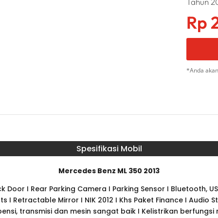
Tahun 20
Rp
2
*Anda akan
Spesifikasi Mobil
Mercedes Benz ML 350 2013
k Door I Rear Parking Camera I Parking Sensor I Bluetooth, U
eats I Retractable Mirror I NIK 2012 I Khs Paket Finance I Audio
spensi, transmisi dan mesin sangat baik I Kelistrikan berfungsi