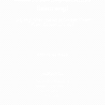
Sekarang!
Kunjungi Atau Hubungi Dealer Resmi
Kami Di Kota Anda!
0813-1054-7548
JAKARTA
Perumahan Boulevard
Taman Surya 3 Blok h2,
No.27, Jakarta –
Indonesia