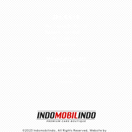
JAKARTA
Perumahan Boulevard
Taman Surya 3 Blok h2,
No.27, Jakarta –
Indonesia
TANGERANG
Husein Sastra Negara,
No.8 Jurumudi Tangerang
– Indonesia
©
2023
Indomobilindo, All Rights Reserved, Website by