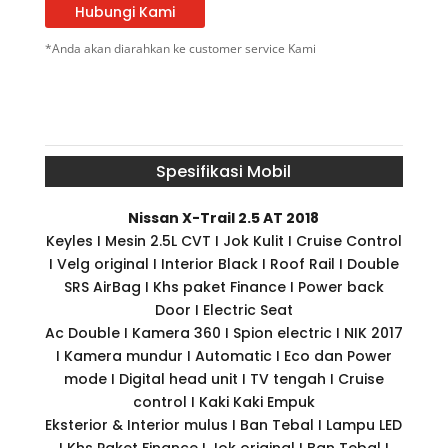
Hubungi Kami
*Anda akan diarahkan ke customer service Kami
Spesifikasi Mobil
Nissan X-Trail 2.5 AT 2018
Keyles I Mesin 2.5L CVT I Jok Kulit I Cruise Control
I Velg original I Interior Black I Roof Rail I Double
SRS AirBag I Khs paket Finance I Power back
Door I Electric Seat
Ac Double I Kamera 360 I Spion electric I NIK 2017
I Kamera mundur I Automatic I Eco dan Power
mode I Digital head unit I TV tengah I Cruise
control I Kaki Kaki Empuk
Eksterior & Interior mulus I Ban Tebal I Lampu LED