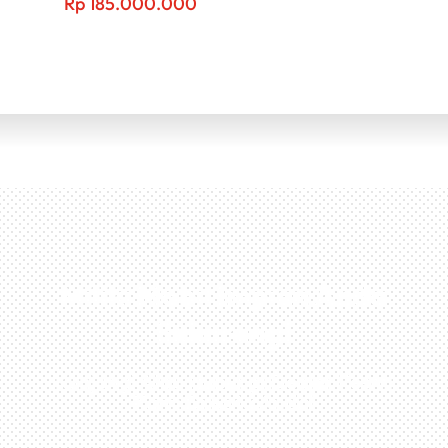
Rp
185.000.000
Miliki Mobil Impian Anda
Sekarang!
Kunjungi Atau Hubungi Dealer Resmi
Kami Di Kota Anda!