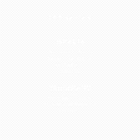
0813-1054-7548
JAKARTA
Perumahan Boulevard
Taman Surya 3 Blok h2,
No.27, Jakarta –
Indonesia
TANGERANG
Husein Sastra Negara,
No.8 Jurumudi Tangerang
– Indonesia