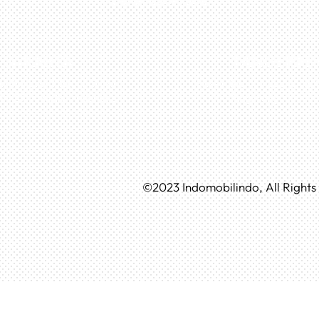
0813-1054-7548
JAKARTA
TANGERAN
n Boulevard Taman Surya 3
Husein Sastra Negara, No.
 No.27, Jakarta – Indonesia
Tangerang – Indone
©
2023
Indomobilindo, All Right