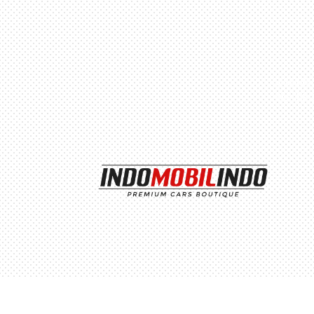
Perumaha
Blok h2,