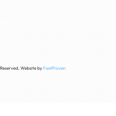
G
8 Jurumudi
sia
s Reserved, Website by
FastProven