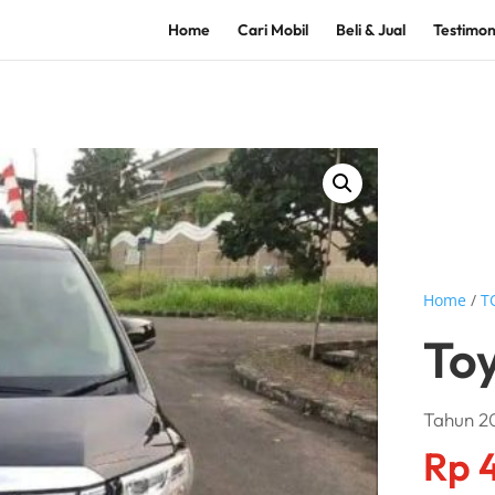
Home
Cari Mobil
Beli & Jual
Testimon
Home
/
T
To
Tahun 20
Rp
4