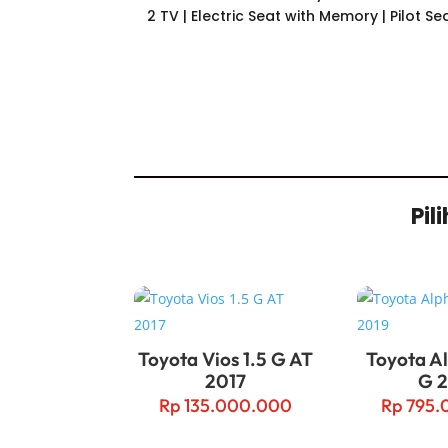
2 TV | Electric Seat with Memory | Pilot Sea
Pil
Related products
Toyota Vios 1.5 G AT
Toyota A
2017
G 
Rp
135.000.000
Rp
795.