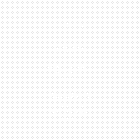
0813-1054-7548
JAKARTA
Perumahan Boulevard
Taman Surya 3 Blok h2,
No.27, Jakarta –
Indonesia
TANGERANG
Husein Sastra Negara,
No.8 Jurumudi Tangerang
– Indonesia