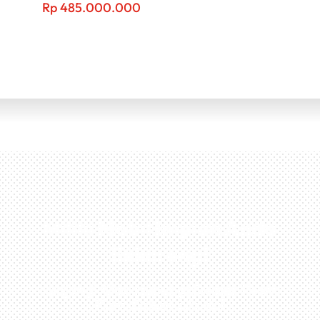
Rp
485.000.000
Miliki Mobil Impian Anda
Sekarang!
Kunjungi Atau Hubungi Dealer Resmi
Kami Di Kota Anda!