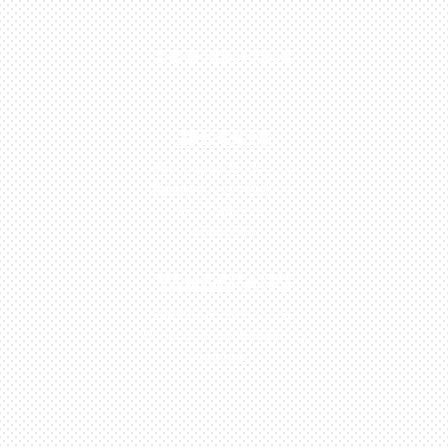
0813-1054-7548
JAKARTA
Perumahan Boulevard
Taman Surya 3 Blok h2,
No.27, Jakarta –
Indonesia
TANGERANG
Husein Sastra Negara,
No.8 Jurumudi Tangerang
– Indonesia