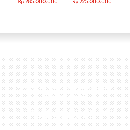
Rp
285.000.000
Rp
725.000.000
Miliki Mobil Impian Anda
Sekarang!
Kunjungi Atau Hubungi Dealer Resmi
Kami Di Kota Anda!