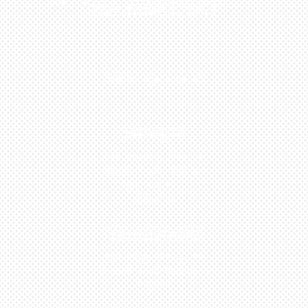
Kami Di Kota Anda!
0813-1054-7548
JAKARTA
Perumahan Boulevard
Taman Surya 3 Blok h2,
No.27, Jakarta –
Indonesia
TANGERANG
Husein Sastra Negara,
No.8 Jurumudi Tangerang
– Indonesia