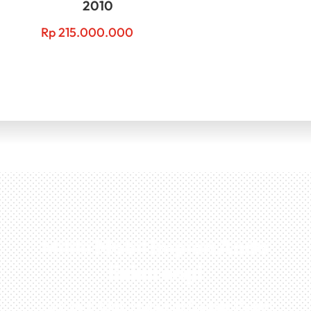
2010
Rp
215.000.000
Miliki Mobil Impian Anda
Sekarang!
Kunjungi Atau Hubungi Dealer Resmi