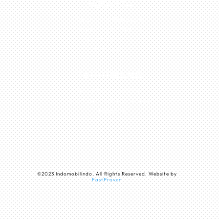
JAKARTA
Perumahan Boulevard
Taman Surya 3 Blok h2,
No.27, Jakarta –
Indonesia
TANGERANG
Husein Sastra Negara,
No.8 Jurumudi Tangerang
– Indonesia
©
2023
Indomobilindo, All Rights Reserved, Website by
FastProven