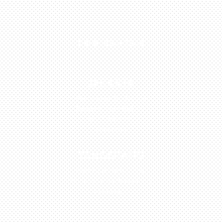
0813-1054-7548
JAKARTA
Perumahan Boulevard
Taman Surya 3 Blok h2,
No.27, Jakarta –
Indonesia
TANGERANG
Husein Sastra Negara,
No.8 Jurumudi Tangerang
– Indonesia