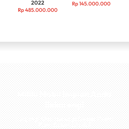
2022
Rp
145.000.000
Rp
485.000.000
Miliki Mobil Impian Anda
Sekarang!
Kunjungi Atau Hubungi Dealer Resmi
Kami Di Kota Anda!