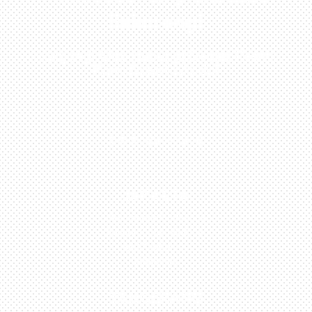
Sekarang!
Kunjungi Atau Hubungi Dealer Resmi
Kami Di Kota Anda!
0813-1054-7548
JAKARTA
Perumahan Boulevard
Taman Surya 3 Blok h2,
No.27, Jakarta –
Indonesia
TANGERANG