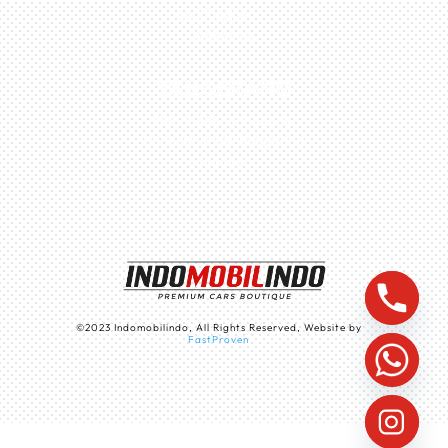
No.27, Jakarta –
Indonesia
TANGERANG
Husein Sastra Negara,
No.8 Jurumudi Tangerang
– Indonesia
©
2023
Indomobilindo, All Rights Reserved, Website by
FastProven