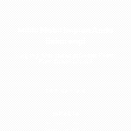
Miliki Mobil Impian Anda
Sekarang!
Kunjungi Atau Hubungi Dealer Resmi
Kami Di Kota Anda!
0813-1054-7548
JAKARTA
Perumahan Boulevard
Taman Surya 3 Blok h2,