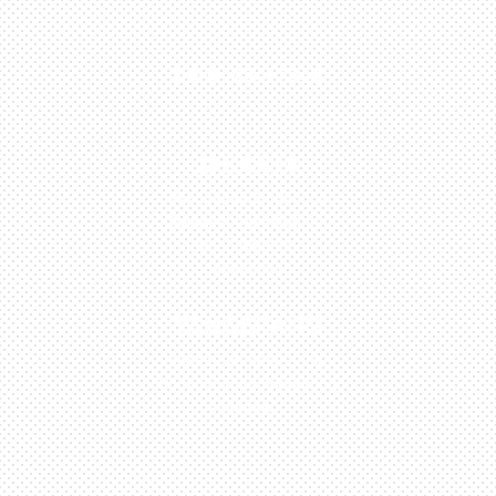
0813-1054-7548
JAKARTA
Perumahan Boulevard
Taman Surya 3 Blok h2,
No.27, Jakarta –
Indonesia
TANGERANG
Husein Sastra Negara,
No.8 Jurumudi Tangerang
– Indonesia