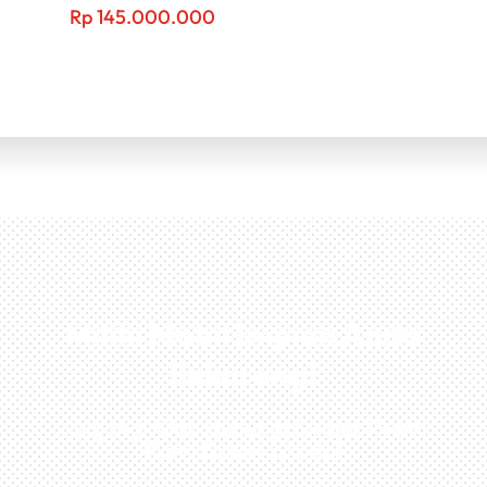
Rp
145.000.000
Miliki Mobil Impian Anda
Sekarang!
Kunjungi Atau Hubungi Dealer Resmi
Kami Di Kota Anda!