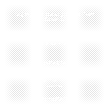
Sekarang!
Kunjungi Atau Hubungi Dealer Resmi
Kami Di Kota Anda!
0813-1054-7548
JAKARTA
Perumahan Boulevard
Taman Surya 3 Blok h2,
No.27, Jakarta –
Indonesia
TANGERANG
Husein Sastra Negara,