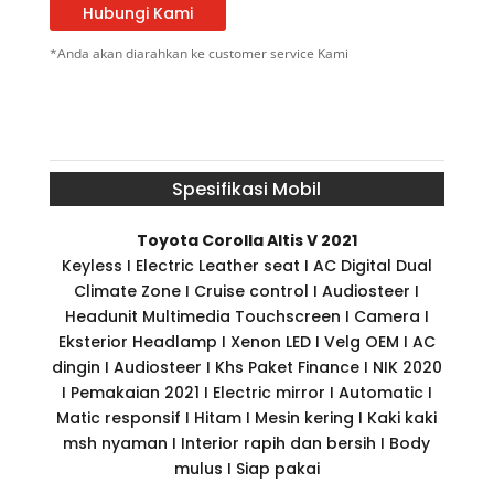
Hubungi Kami
*Anda akan diarahkan ke customer service Kami
Spesifikasi Mobil
Toyota Corolla Altis V 2021
Keyless I Electric Leather seat I AC Digital Dual
Climate Zone I Cruise control I Audiosteer I
Headunit Multimedia Touchscreen I Camera I
Eksterior Headlamp I Xenon LED I Velg OEM I AC
dingin I Audiosteer I Khs Paket Finance I NIK 2020
I Pemakaian 2021 I Electric mirror I Automatic I
Matic responsif I Hitam I Mesin kering I Kaki kaki
msh nyaman I Interior rapih dan bersih I Body
mulus I Siap pakai