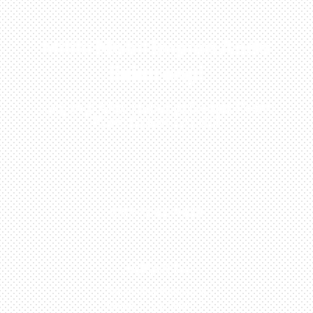
Miliki Mobil Impian Anda
Sekarang!
Kunjungi Atau Hubungi Dealer Resmi
Kami Di Kota Anda!
0813-1054-7548
JAKARTA
Perumahan Boulevard
Taman Surya 3 Blok h2,