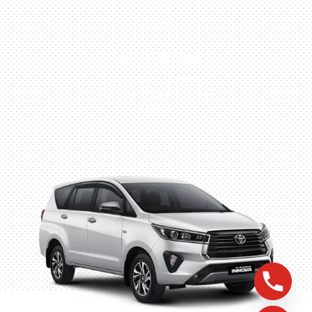
No.27, Jakarta –
Indonesia
TANGERANG
Husein Sastra Negara,
No.8 Jurumudi Tangerang
– Indonesia