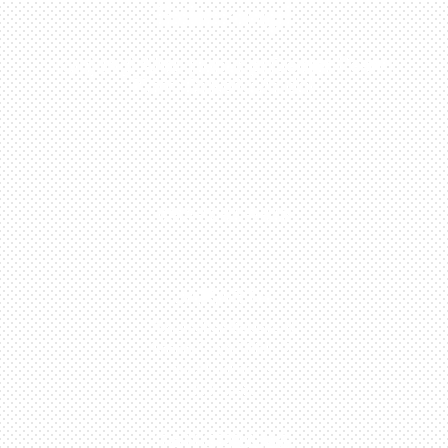
Sekarang!
Kunjungi Atau Hubungi Dealer Resmi
Kami Di Kota Anda!
0813-1054-7548
JAKARTA
Perumahan Boulevard
Taman Surya 3 Blok h2,
No.27, Jakarta –
Indonesia
TANGERANG