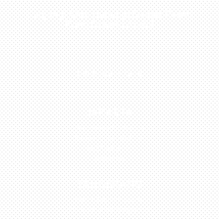
Kunjungi Atau Hubungi Dealer Resmi
Kami Di Kota Anda!
0813-1054-7548
JAKARTA
Perumahan Boulevard
Taman Surya 3 Blok h2,
No.27, Jakarta –
Indonesia
TANGERANG
Husein Sastra Negara,
No.8 Jurumudi Tangerang