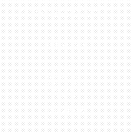
Kunjungi Atau Hubungi Dealer Resmi
Kami Di Kota Anda!
0813-1054-7548
JAKARTA
Perumahan Boulevard
Taman Surya 3 Blok h2,
No.27, Jakarta –
Indonesia
TANGERANG
Husein Sastra Negara,
No.8 Jurumudi Tangerang