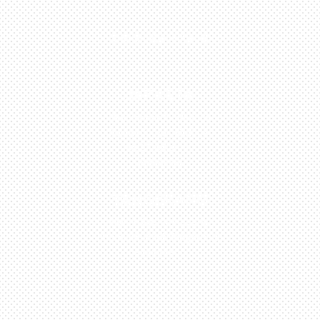
0813-1054-7548
JAKARTA
Perumahan Boulevard
Taman Surya 3 Blok h2,
No.27, Jakarta –
Indonesia
TANGERANG
Husein Sastra Negara,
No.8 Jurumudi Tangerang
– Indonesia