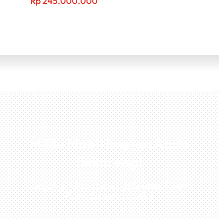
Rp
245.000.000
Miliki Mobil Impian Anda
Sekarang!
Kunjungi Atau Hubungi Dealer Resmi
Kami Di Kota Anda!