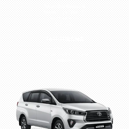
Perumahan Boulevard
Taman Surya 3 Blok h2,
No.27, Jakarta –
Indonesia
TANGERANG
Husein Sastra Negara,
No.8 Jurumudi Tangerang
– Indonesia