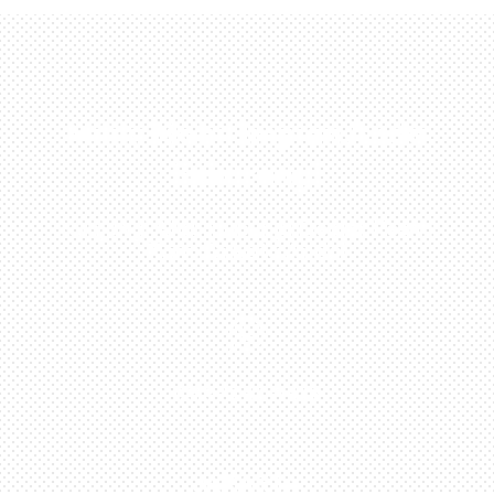
Miliki Mobil Impian Anda
Sekarang!
Kunjungi Atau Hubungi Dealer Resmi
Kami Di Kota Anda!

0813-1054-7548
JAKARTA