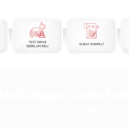
i Mobil Impian Anda Sek
jungi Atau Hubungi Dealer Resmi Kami Di Kota A