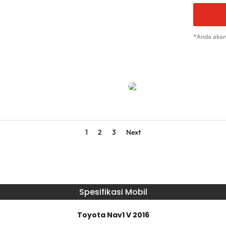
*Anda akan
1
2
3
Next
Spesifikasi Mobil
Toyota Nav1 V 2016