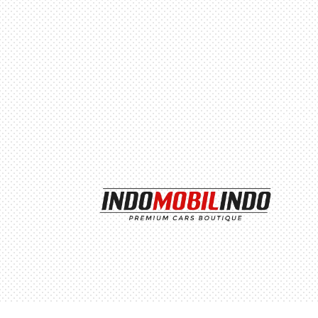
Perumaha
Blok h2,