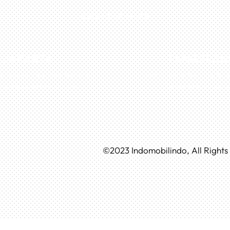
0813-1054-7548
JAKARTA
TANGERAN
n Boulevard Taman Surya 3
Husein Sastra Negara, No.
 No.27, Jakarta – Indonesia
Tangerang – Indone
©
2023
Indomobilindo, All Right