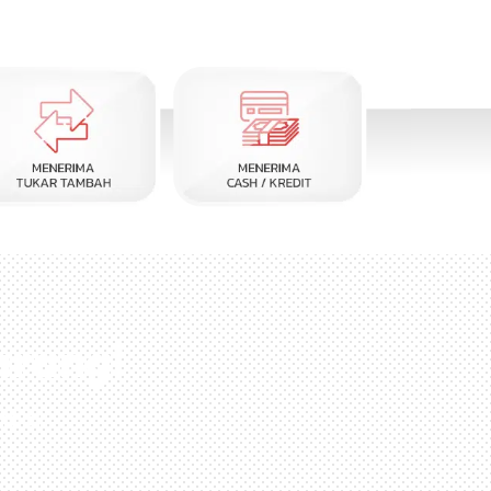
arang!
nda!