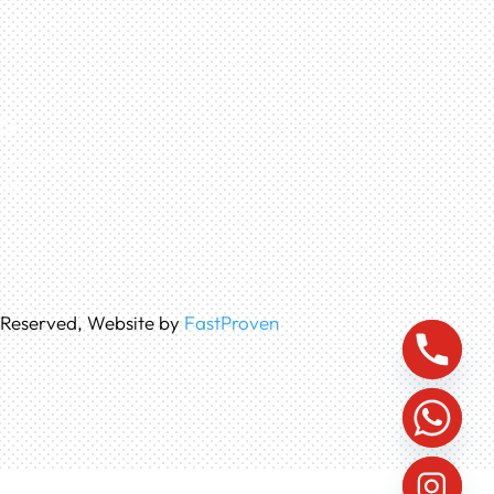
G
8 Jurumudi
sia
s Reserved, Website by
FastProven