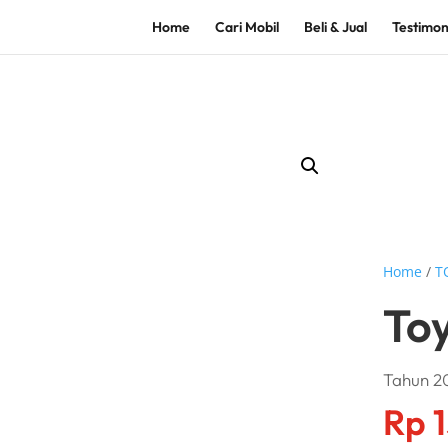
Home
Cari Mobil
Beli & Jual
Testimon
Home
/
T
To
Tahun 20
Rp
1