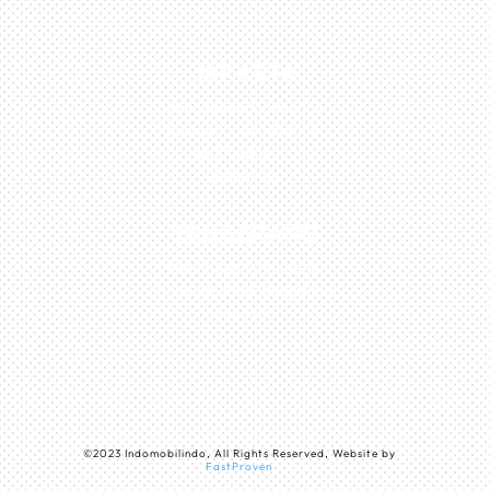
JAKARTA
Perumahan Boulevard
Taman Surya 3 Blok h2,
No.27, Jakarta –
Indonesia
TANGERANG
Husein Sastra Negara,
No.8 Jurumudi Tangerang
– Indonesia
©
2023
Indomobilindo, All Rights Reserved, Website by
FastProven