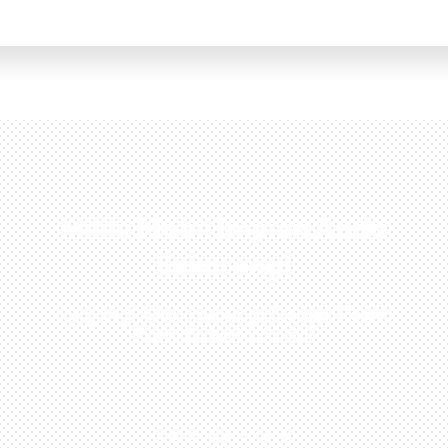
Miliki Mobil Impian Anda
Sekarang!
Kunjungi Atau Hubungi Dealer Resmi
Kami Di Kota Anda!
0813-1054-7548