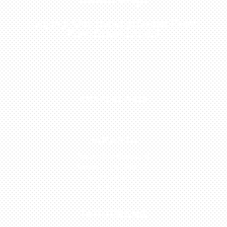
Kunjungi Atau Hubungi Dealer Resmi
Kami Di Kota Anda!
0813-1054-7548
JAKARTA
Perumahan Boulevard
Taman Surya 3 Blok h2,
No.27, Jakarta –
Indonesia
TANGERANG