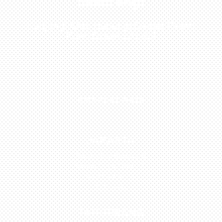
Sekarang!
Kunjungi Atau Hubungi Dealer Resmi
Kami Di Kota Anda!
0813-1054-7548
JAKARTA
Perumahan Boulevard
Taman Surya 3 Blok h2,
No.27, Jakarta –
Indonesia
TANGERANG