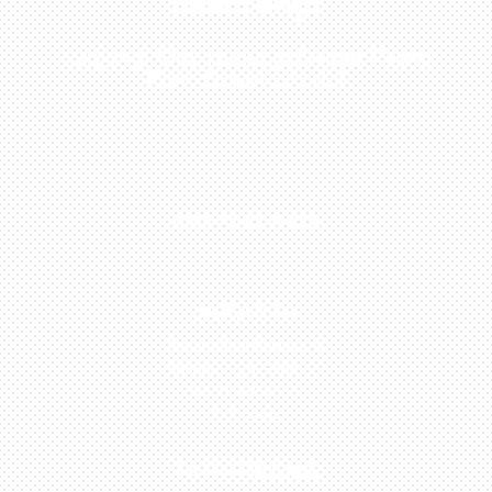
Sekarang!
Kunjungi Atau Hubungi Dealer Resmi
Kami Di Kota Anda!
0813-1054-7548
JAKARTA
Perumahan Boulevard
Taman Surya 3 Blok h2,
No.27, Jakarta –
Indonesia
TANGERANG