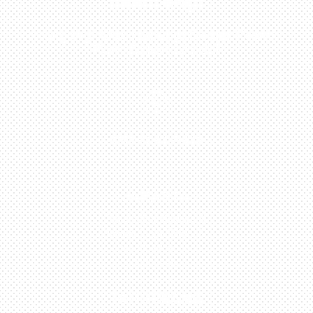
Sekarang!
Kunjungi Atau Hubungi Dealer Resmi
Kami Di Kota Anda!

0813-1054-7548
JAKARTA
Perumahan Boulevard
Taman Surya 3 Blok h2,
No.27, Jakarta –
Indonesia
TANGERANG