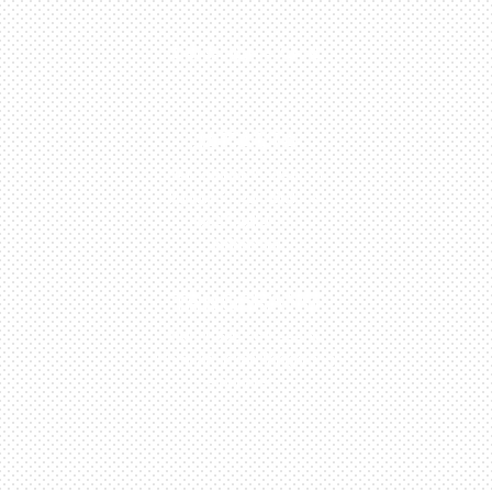
0813-1054-7548
JAKARTA
Perumahan Boulevard
Taman Surya 3 Blok h2,
No.27, Jakarta –
Indonesia
TANGERANG
Husein Sastra Negara,
No.8 Jurumudi Tangerang
– Indonesia