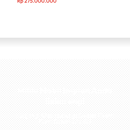
Rp
275.000.000
Miliki Mobil Impian Anda
Sekarang!
Kunjungi Atau Hubungi Dealer Resmi
Kami Di Kota Anda!