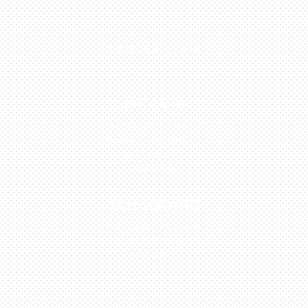
0813-1054-7548
JAKARTA
Perumahan Boulevard
Taman Surya 3 Blok h2,
No.27, Jakarta –
Indonesia
TANGERANG
Husein Sastra Negara,
No.8 Jurumudi Tangerang
– Indonesia