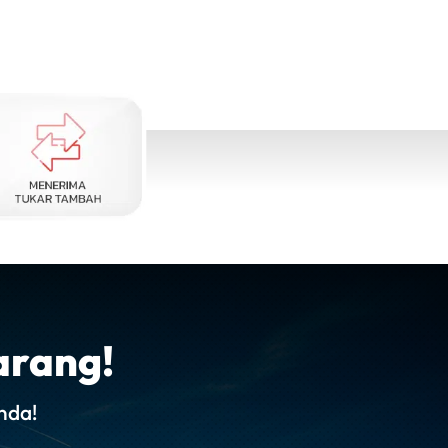
arang!
nda!