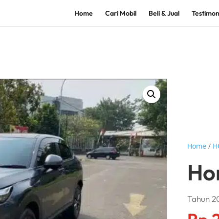
Home
Cari Mobil
Beli & Jual
Testimon
Home
/
H
Ho
Tahun 20