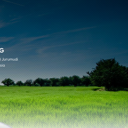
G
8 Jurumudi
sia