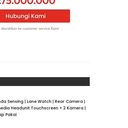
75.000.000
Hubungi Kami
 diarahkan ke customer service Kami
onda Sensing | Lane Watch | Rear Camera |
timedia Headunit Touchscreen + 2 Kamera |
iap Pakai