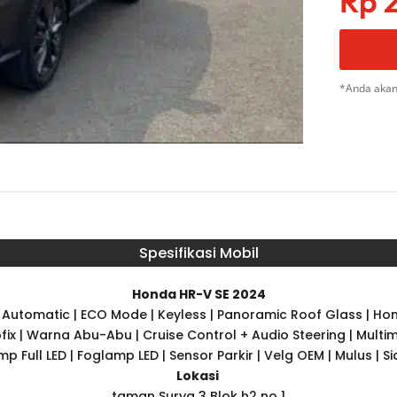
Rp
2
*Anda akan
Spesifikasi Mobil
Honda HR-V SE 2024
 | Automatic | ECO Mode | Keyless | Panoramic Roof Glass | H
fix | Warna Abu-Abu | Cruise Control + Audio Steering | Mul
 Full LED | Foglamp LED | Sensor Parkir | Velg OEM | Mulus | S
Lokasi
taman Surya 3 Blok h2 no 1