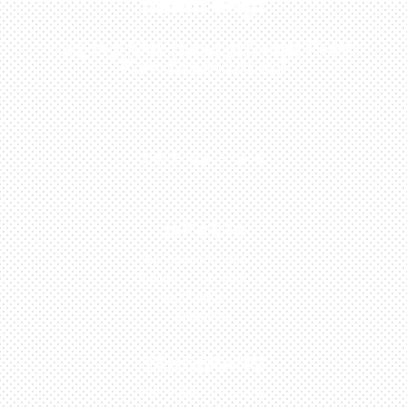
Sekarang!
Kunjungi Atau Hubungi Dealer Resmi
Kami Di Kota Anda!
0813-1054-7548
JAKARTA
Perumahan Boulevard
Taman Surya 3 Blok h2,
No.27, Jakarta –
Indonesia
TANGERANG
Husein Sastra Negara,