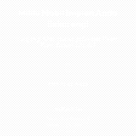
Miliki Mobil Impian Anda
Sekarang!
Kunjungi Atau Hubungi Dealer Resmi
Kami Di Kota Anda!

0813-1054-7548
JAKARTA
Perumahan Boulevard
Taman Surya 3 Blok h2,
No.27, Jakarta –