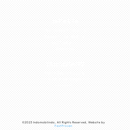
JAKARTA
Perumahan Boulevard
Taman Surya 3 Blok h2,
No.27, Jakarta –
Indonesia
TANGERANG
Husein Sastra Negara,
No.8 Jurumudi Tangerang
– Indonesia
©
2023
Indomobilindo, All Rights Reserved, Website by
FastProven