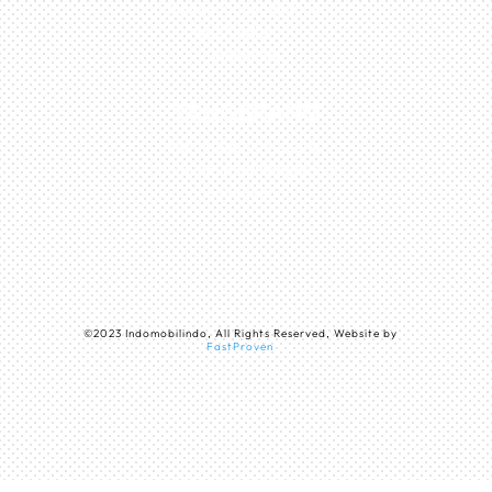
Taman Surya 3 Blok h2,
No.27, Jakarta –
Indonesia
TANGERANG
Husein Sastra Negara,
No.8 Jurumudi Tangerang
– Indonesia
©
2023
Indomobilindo, All Rights Reserved, Website by
FastProven