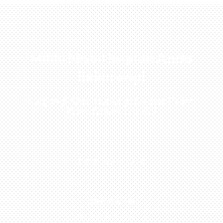
Miliki Mobil Impian Anda
Sekarang!
Kunjungi Atau Hubungi Dealer Resmi
Kami Di Kota Anda!
0813-1054-7548
JAKARTA
Perumahan Boulevard