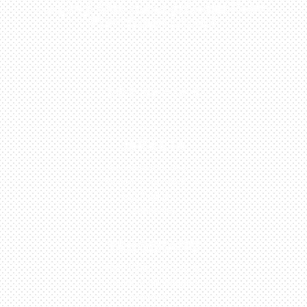
Kunjungi Atau Hubungi Dealer Resmi
Kami Di Kota Anda!
0813-1054-7548
JAKARTA
Perumahan Boulevard
Taman Surya 3 Blok h2,
No.27, Jakarta –
Indonesia
TANGERANG
Husein Sastra Negara,
No.8 Jurumudi Tangerang
– Indonesia