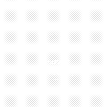
0813-1054-7548
JAKARTA
Perumahan Boulevard
Taman Surya 3 Blok h2,
No.27, Jakarta –
Indonesia
TANGERANG
Husein Sastra Negara,
No.8 Jurumudi Tangerang
– Indonesia