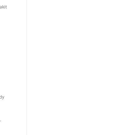
akit
,
ody
u
’