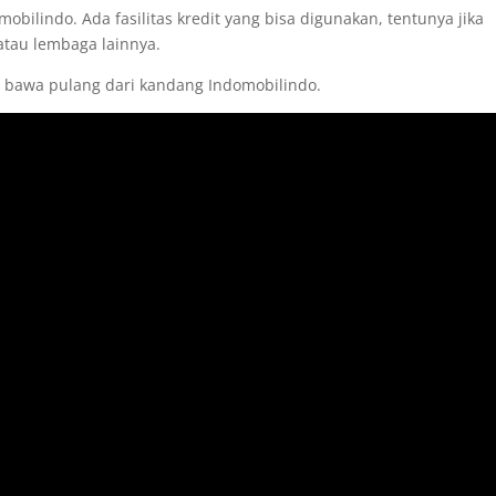
obilindo. Ada fasilitas kredit yang bisa digunakan, tentunya jika
tau lembaga lainnya.
a bawa pulang dari kandang Indomobilindo.