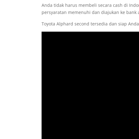
Anda tidak harus membeli secara cash di Indom
persyaratan memenuhi dan diajukan ke bank a
Toyota Alphard second tersedia dan siap And