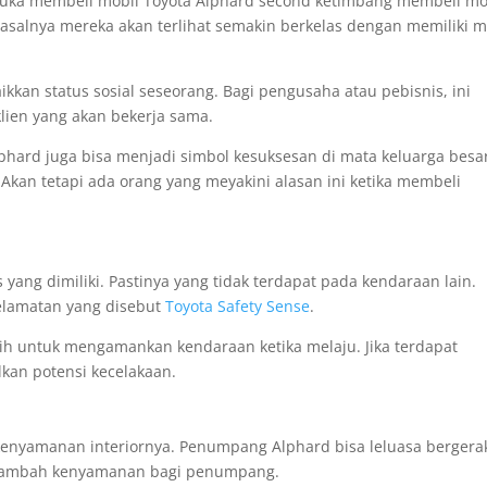
h suka membeli mobil Toyota Alphard second ketimbang membeli mo
asalnya mereka akan terlihat semakin berkelas dengan memiliki m
ikkan status sosial seseorang. Bagi pengusaha atau pebisnis, ini
ien yang akan bekerja sama.
Alphard juga bisa menjadi simbol kesuksesan di mata keluarga besa
. Akan tetapi ada orang yang meyakini alasan ini ketika membeli
 yang dimiliki. Pastinya yang tidak terdapat pada kendaraan lain.
selamatan yang disebut
Toyota Safety Sense
.
gih untuk mengamankan kendaraan ketika melaju. Jika terdapat
an potensi kecelakaan.
 kenyamanan interiornya. Penumpang Alphard bisa leluasa bergera
menambah kenyamanan bagi penumpang.