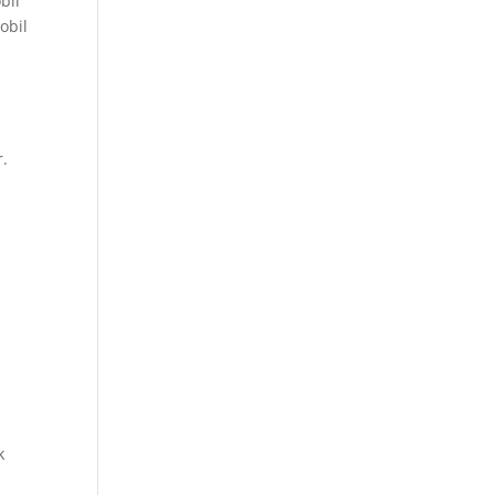
bil
obil
r.
k