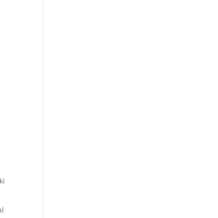
ki
al