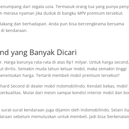
enumpang dari segala usia. Termasuk orang tua yang punya peny
kan merasa nyaman jika duduk di bangku MPV premium tersebut.
belakang dan berhadapan. Anda pun bisa bercengkrama bersama
 di kendaraan.
ond yang Banyak Dicari
 Harga barunya rata-rata di atas Rp1 milyar. Untuk harga second
ut dirilis. Semakin muda tahun keluar mobil, maka semakin tinggi
 menentukan harga. Tertarik membeli mobil premium tersebut?
phard Second di dealer mobil Indomobilindo. Kendati bekas, mobil
rkualitas. Mulai dari mesin sampai kondisi interior mobil dan b
surat-surat kendaraan juga dijamin oleh Indomobilindo. Selain it
daraan sebelum memutuskan untuk membeli. Jadi bisa ‘berkenalan