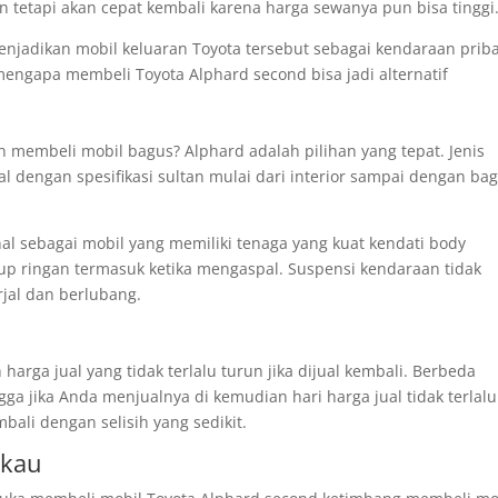
 tetapi akan cepat kembali karena harga sewanya pun bisa tinggi
enjadikan mobil keluaran Toyota tersebut sebagai kendaraan prib
 mengapa membeli Toyota Alphard second bisa jadi alternatif
n membeli mobil bagus? Alphard adalah pilihan yang tepat. Jenis
l dengan spesifikasi sultan mulai dari interior sampai dengan ba
nal sebagai mobil yang memiliki tenaga yang kuat kendati body
up ringan termasuk ketika mengaspal. Suspensi kendaraan tidak
rjal dan berlubang.
arga jual yang tidak terlalu turun jika dijual kembali. Berbeda
ga jika Anda menjualnya di kemudian hari harga jual tidak terlalu
bali dengan selisih yang sedikit.
gkau