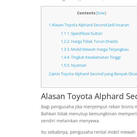
Contents
[
hide
]
1
Alasan Toyota Alphard Second Jadi Incaran
1.1
1. Spesifikasi Sultan
1.2
2. Harga Tidak Turun Drastis
1.3
3. Mobil Mewah Harga Terjangkau
1.4
4. Tingkat Keselamatan Tinggi
1.5
5. Nyaman
2
Jenis Toyota Alphard Second yang Banyak Dicar
Alasan Toyota Alphard Se
Bagi pengusaha jika menjemput rekan bisnis
Bahkan tidak menutup kemungkinan memperlanc
sendiri melainkan menyewa.
Itu sebabnya, pengusaha rental mobil mewah