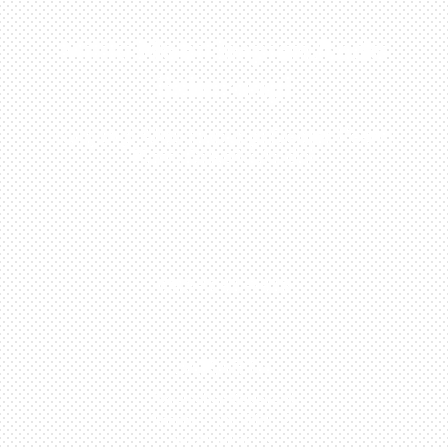
Miliki Mobil Impian Anda
Sekarang!
Kunjungi Atau Hubungi Dealer Resmi
Kami Di Kota Anda!
0813-1054-7548
JAKARTA
Perumahan Boulevard
Taman Surya 3 Blok h2,
No.27, Jakarta –