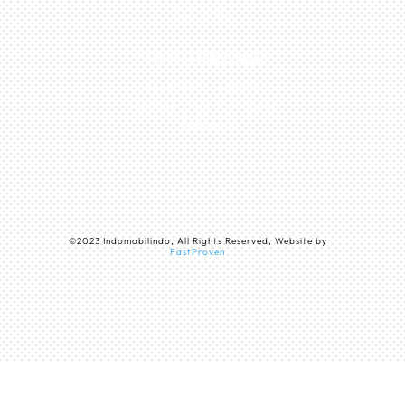
Indonesia
TANGERANG
Husein Sastra Negara,
No.8 Jurumudi Tangerang
– Indonesia
©
2023
Indomobilindo, All Rights Reserved, Website by
FastProven