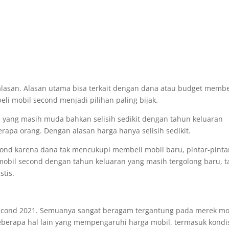
lasan. Alasan utama bisa terkait dengan dana atau budget membe
i mobil second menjadi pilihan paling bijak.
yang masih muda bahkan selisih sedikit dengan tahun keluaran
rapa orang. Dengan alasan harga hanya selisih sedikit.
nd karena dana tak mencukupi membeli mobil baru, pintar-pinta
mobil second dengan tahun keluaran yang masih tergolong baru, t
stis.
second 2021. Semuanya sangat beragam tergantung pada merek mo
a beberapa hal lain yang mempengaruhi harga mobil, termasuk kondi