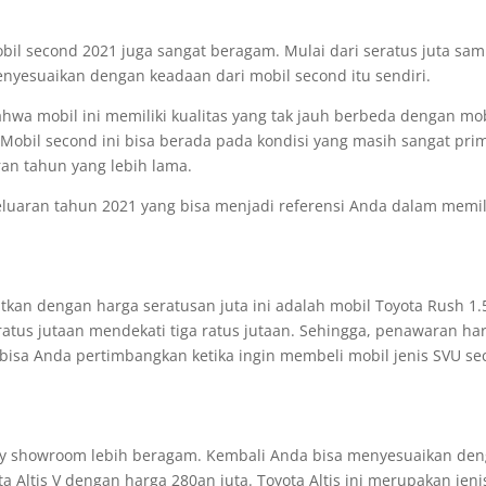
bil second 2021 juga sangat beragam. Mulai dari seratus juta sam
menyesuaikan dengan keadaan dari mobil second itu sendiri.
hwa mobil ini memiliki kualitas yang tak jauh berbeda dengan mo
. Mobil second ini bisa berada pada kondisi yang masih sangat pri
an tahun yang lebih lama.
eluaran tahun 2021 yang bisa menjadi referensi Anda dalam memi
kan dengan harga seratusan juta ini adalah mobil Toyota Rush 1.
ratus jutaan mendekati tiga ratus jutaan. Sehingga, penawaran ha
i bisa Anda pertimbangkan ketika ingin membeli mobil jenis SVU s
splay showroom lebih beragam. Kembali Anda bisa menyesuaikan de
a Altis V dengan harga 280an juta. Toyota Altis ini merupakan jeni