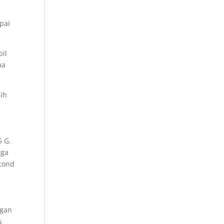
pai
bil
ma
lih
5 G.
rga
econd
ngan
s