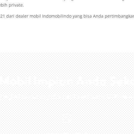
bih private.
021 dari dealer mobil Indomobilindo yang bisa Anda pertimbangka
i Mobil Impian Anda Sek
jungi Atau Hubungi Dealer Resmi Kami Di Kota A
