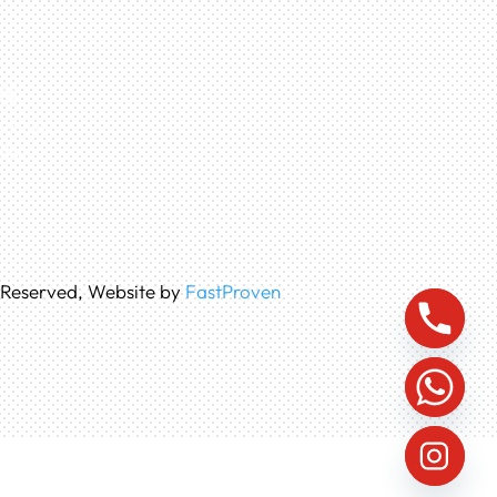
G
8 Jurumudi
sia
s Reserved, Website by
FastProven