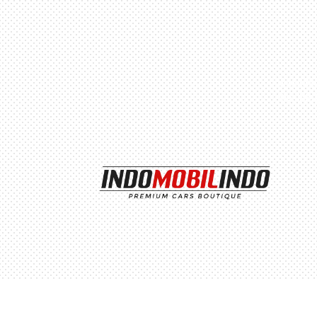
Perumaha
Blok h2,