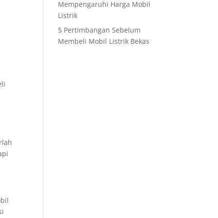
Mempengaruhi Harga Mobil
Listrik
5 Pertimbangan Sebelum
Membeli Mobil Listrik Bekas
li
rlah
api
bil
si