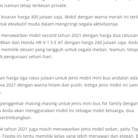
 namun tetap terkesan private.
kisaran harga 300 jutaan saja. Mobil dengan warna merah ini terl
k eksekutif muda dalam mengiringi segala aktivitasnya.
uk menawarkan mobil second tahun 2021 dengan harga dua ratusa
280an dan Honda HR-V 1.5 E AT dengan harga 240 jutaan saja. Ked
i memiliki desain yang tangguh untuk segala medan. Namun, teta
k pengunaan sehari-hari.
n harga tiga ratus jutaan untuk jenis mobil mini bus andalan ada
ova 2021 dengan warna hitam dan putih. Ketiga jenis mobil ini sam
.
ki penggemar masing-masing untuk jenis mini bus for family denga
a Anda akan menggunakan mobil ini sebagai mobil keluarga, dua
 pertimbangkan.
tuk tahun 2021 juga masih menawarkan jenis mobil sedan, yaitu To
 Toyota ini tentu memiliki kelas yang lebih menawan dan elegan. 