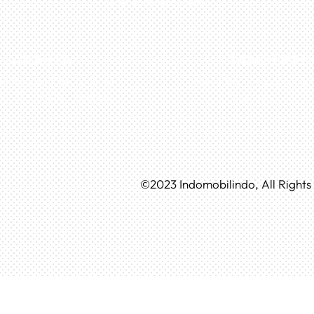
0813-1054-7548
JAKARTA
TANGERAN
n Boulevard Taman Surya 3
Husein Sastra Negara, No.
 No.27, Jakarta – Indonesia
Tangerang – Indone
©
2023
Indomobilindo, All Right