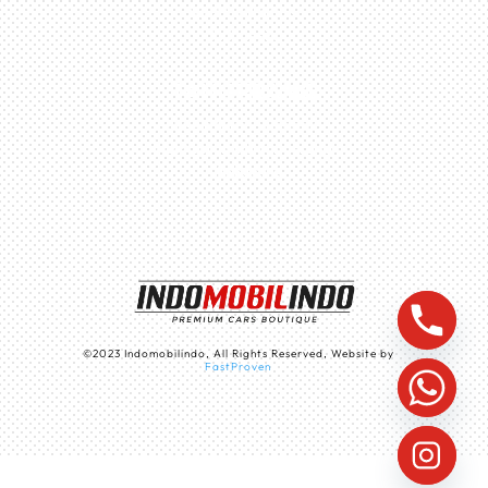
No.27, Jakarta –
Indonesia
TANGERANG
Husein Sastra Negara,
No.8 Jurumudi Tangerang
– Indonesia
©
2023
Indomobilindo, All Rights Reserved, Website by
FastProven