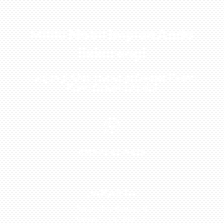
Miliki Mobil Impian Anda
Sekarang!
Kunjungi Atau Hubungi Dealer Resmi
Kami Di Kota Anda!

0813-1054-7548
JAKARTA
Perumahan Boulevard
Taman Surya 3 Blok h2,