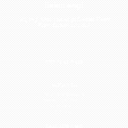
Sekarang!
Kunjungi Atau Hubungi Dealer Resmi
Kami Di Kota Anda!
0813-1054-7548
JAKARTA
Perumahan Boulevard
Taman Surya 3 Blok h2,
No.27, Jakarta –
Indonesia
TANGERANG