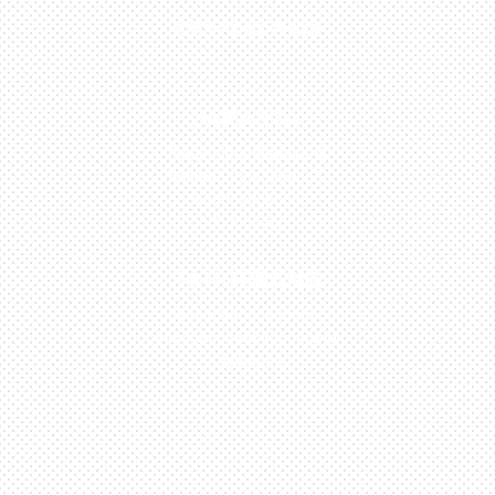
0813-1054-7548
JAKARTA
Perumahan Boulevard
Taman Surya 3 Blok h2,
No.27, Jakarta –
Indonesia
TANGERANG
Husein Sastra Negara,
No.8 Jurumudi Tangerang
– Indonesia