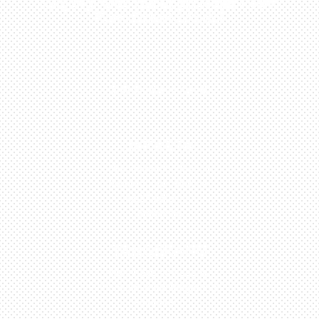
Kunjungi Atau Hubungi Dealer Resmi
Kami Di Kota Anda!
0813-1054-7548
JAKARTA
Perumahan Boulevard
Taman Surya 3 Blok h2,
No.27, Jakarta –
Indonesia
TANGERANG
Husein Sastra Negara,
No.8 Jurumudi Tangerang
– Indonesia