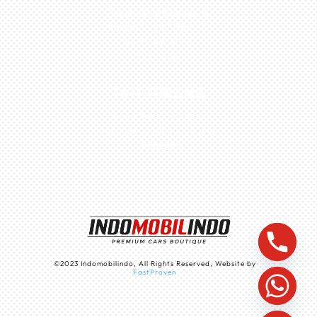
Perumahan Boulevard
Taman Surya 3 Blok h2,
No.27, Jakarta –
Indonesia
TANGERANG
Husein Sastra Negara,
No.8 Jurumudi Tangerang
– Indonesia
©
2023
Indomobilindo, All Rights Reserved, Website by
FastProven