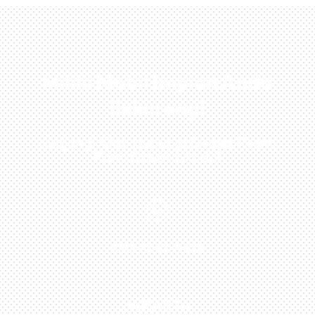
Miliki Mobil Impian Anda
Sekarang!
Kunjungi Atau Hubungi Dealer Resmi
Kami Di Kota Anda!

0813-1054-7548
JAKARTA