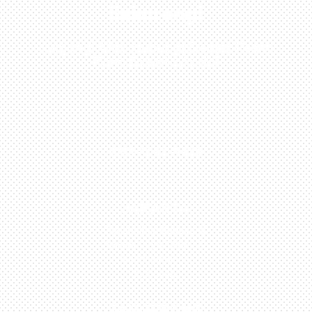
Sekarang!
Kunjungi Atau Hubungi Dealer Resmi
Kami Di Kota Anda!
0813-1054-7548
JAKARTA
Perumahan Boulevard
Taman Surya 3 Blok h2,
No.27, Jakarta –
Indonesia
TANGERANG